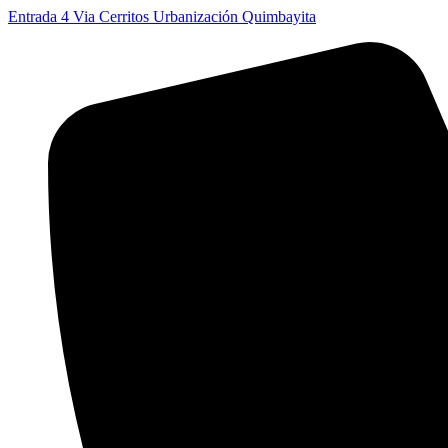
Ir
Entrada 4 Via Cerritos Urbanización Quimbayita
al
contenido