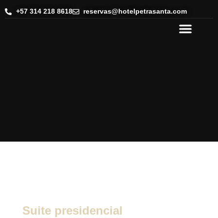
+57 314 218 8618
reservas@hotelpetrasanta.com
Salón de eventos
Suite presidencial