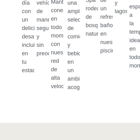
Spa
de
Mantente
día
vehículo
una
y
esp
rodeado
un
conectado
con
de
amplia
lagos.
a
de
refrescante
en
un
manera
selección
la
bosques
baño
todo
delicioso
segura
de
tem
naturales.
en
momento
desayuno
y
comidas
idea
nuestras
con
incluido
sin
y
en
piscinas.
nuestra
en
preocupaciones.
bebidas
tod
red
tu
en
mom
de
estadía.
un
alta
ambiente
velocidad.
acogedor.