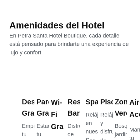
Amenidades del Hotel
En
Petra Santa Hotel Boutique
, cada detalle
está pensado para brindarte una experiencia de
lujo y confort
Desayuno
Parqueadero
Restaurante
Spa
Piscinas
Zonas
Wi-
Air
Gratis
Gratis
Bar
Verdes
Fi
Ac
Relájate
Relájate
en
y
Gratis
Empieza
Estaciona
Disfruta
Bosques,
Man
nuestro
disfruta
tu
tu
de
jardines
tu